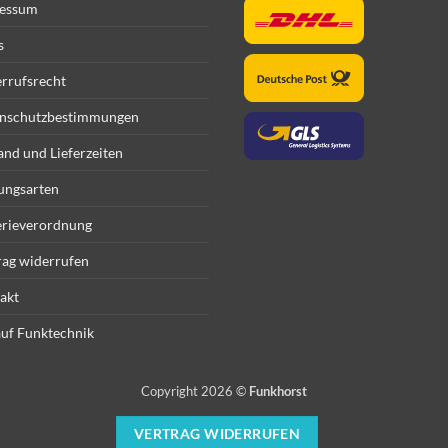
essum
s
rrufsrecht
nschutzbestimmungen
and und Lieferzeiten
ungsarten
erieverordnung
rag widerrufen
akt
uf Funktechnik
Copyright 2026 ©
Funkhorst
VERTRAG WIDERRUFEN