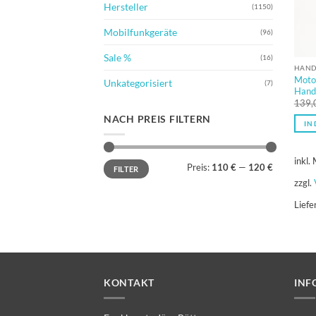
Hersteller
(1150)
Mobilfunkgeräte
(96)
Sale %
(16)
HAND
Moto
Unkategorisiert
(7)
Hand
139,
NACH PREIS FILTERN
IN
inkl.
Min.
Max.
Preis:
110 €
—
120 €
FILTER
Preis
Preis
zzgl.
Liefe
KONTAKT
INF