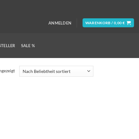
ANMELDEN
WARENKORB /
0,00
€
STELLER
SALE %
ngezeigt