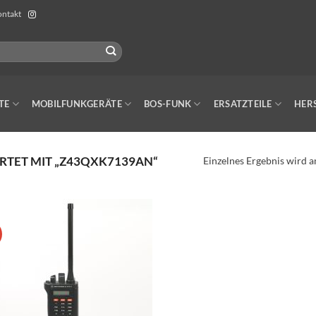
ntakt
TE
MOBILFUNKGERÄTE
BOS-FUNK
ERSATZTEILE
HER
TET MIT „Z43QXK7139AN“
Einzelnes Ergebnis wird a