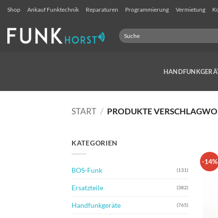
Zum
Shop
Ankauf Funktechnik
Reparaturen
Programmierung
Vermietung
Ko
Inhalt
springen
Suchen
nach:
HANDFUNKGERÄ
START
/
PRODUKTE VERSCHLAGWOR
KATEGORIEN
-14%
BOS-Funk
(131)
Ersatzteile
(382)
Handfunkgeräte
(765)