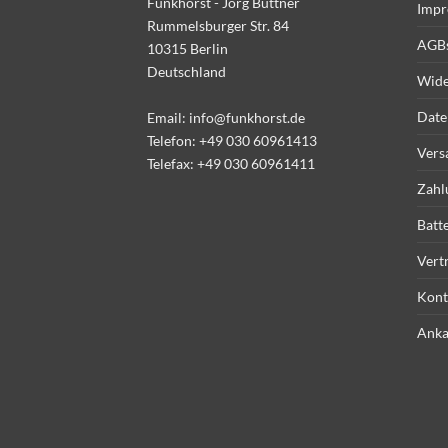
Funkhorst - Jörg Büttner
Impr
Rummelsburger Str. 84
AGB
10315 Berlin
Deutschland
Wide
Date
Email:
info@funkhorst.de
Telefon:
+49 030 60961413
Vers
Telefax: +49 030 60961411
Zahl
Batt
Vert
Kont
Anka