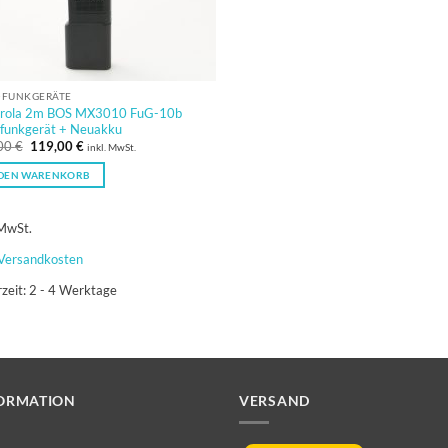
FUNKGERÄTE
rola 2m BOS MX3010 FuG-10b
funkgerät + Neuakku
Ursprünglicher
Aktueller
00
€
119,00
€
inkl. MwSt.
Preis
Preis
war:
ist:
 DEN WARENKORB
139,00 €
119,00 €.
 MwSt.
Versandkosten
rzeit:
2 - 4 Werktage
ORMATION
VERSAND