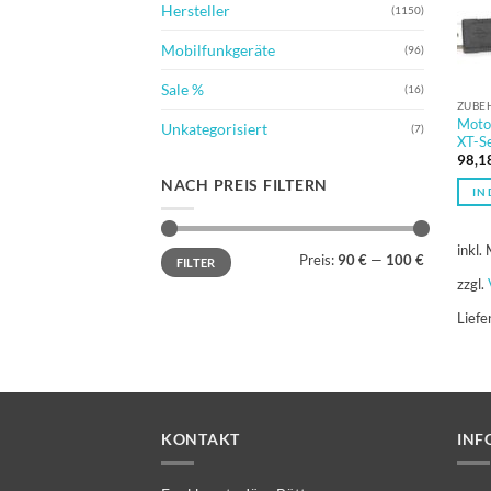
Hersteller
(1150)
Mobilfunkgeräte
(96)
Sale %
(16)
ZUBE
Moto
Unkategorisiert
(7)
XT-Se
98,1
NACH PREIS FILTERN
IN
inkl.
Min.
Max.
Preis:
90 €
—
100 €
FILTER
Preis
Preis
zzgl.
Liefe
KONTAKT
INF