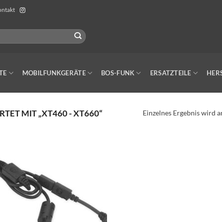
ntakt
TE
MOBILFUNKGERÄTE
BOS-FUNK
ERSATZTEILE
HER
T MIT „XT460 - XT660“
Einzelnes Ergebnis wird a