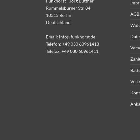
Funkhorst - Jörg Büttner
Impr
Rummelsburger Str. 84
AGB
10315 Berlin
Deutschland
Wide
Date
Email:
info@funkhorst.de
Telefon:
+49 030 60961413
Vers
Telefax: +49 030 60961411
Zahl
Batt
Vert
Kont
Anka