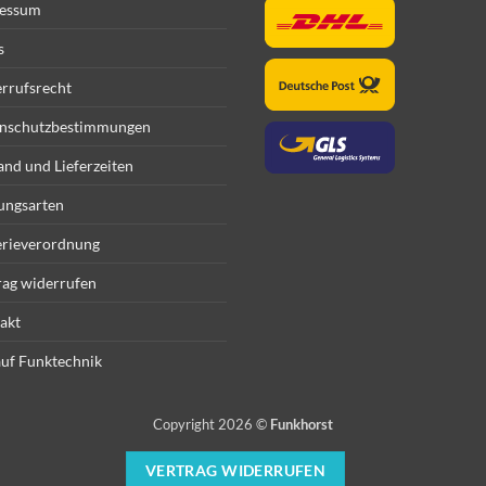
essum
s
rrufsrecht
nschutzbestimmungen
and und Lieferzeiten
ungsarten
erieverordnung
rag widerrufen
akt
uf Funktechnik
Copyright 2026 ©
Funkhorst
VERTRAG WIDERRUFEN