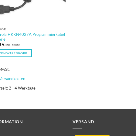
HÖR
rola HKKN4027A Programmierkabel
rie
8
€
inkl. MwSt.
 DEN WARENKORB
 MwSt.
Versandkosten
rzeit:
2 - 4 Werktage
ORMATION
VERSAND