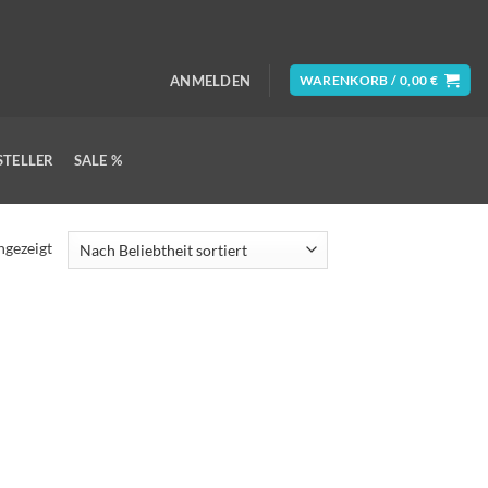
ANMELDEN
WARENKORB /
0,00
€
STELLER
SALE %
ngezeigt