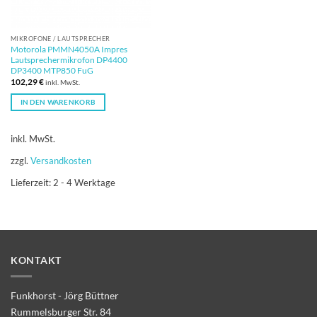
MIKROFONE / LAUTSPRECHER
Motorola PMMN4050A Impres
Lautsprechermikrofon DP4400
DP3400 MTP850 FuG
102,29
€
inkl. MwSt.
IN DEN WARENKORB
inkl. MwSt.
zzgl.
Versandkosten
Lieferzeit:
2 - 4 Werktage
KONTAKT
Funkhorst - Jörg Büttner
Rummelsburger Str. 84