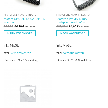
MIKROFONE / LAUTSPRECHER
MIKROFONE / LAUTSPRECHER
Motorola PMMN4080A IMPRES
Motorola PMMN4040A
Mikrofon
Lautsprechermikrofon
Ursprünglicher
Aktueller
Ursprünglicher
Aktueller
89,25
€
84,90
€
108,29
€
96,00
€
inkl. MwSt.
inkl. MwSt.
Preis
Preis
Preis
Preis
war:
ist:
war:
ist:
IN DEN WARENKORB
IN DEN WARENKORB
89,25 €
84,90 €.
108,29 €
96,00 €.
inkl. MwSt.
inkl. MwSt.
zzgl.
Versandkosten
zzgl.
Versandkosten
Lieferzeit:
2 - 4 Werktage
Lieferzeit:
2 - 4 Werktage