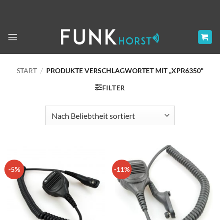
Zum
Inhalt
springen
START
/
PRODUKTE VERSCHLAGWORTET MIT „XPR6350“
FILTER
-5%
-11%