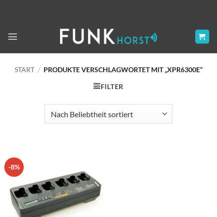
Zum
Inhalt
springen
START
/
PRODUKTE VERSCHLAGWORTET MIT „XPR6300E“
FILTER
-8%