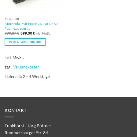
ZUBEHÖR
Motorola PMPN4289A IMPRES 6
Fach-Ladegerät
Ursprünglicher
Aktueller
979,37
€
899,00
€
inkl. MwSt.
Preis
Preis
war:
ist:
IN DEN WARENKORB
979,37 €
899,00 €.
inkl. MwSt.
zzgl.
Versandkosten
Lieferzeit:
2 - 4 Werktage
KONTAKT
Funkhorst - Jörg Büttner
Rummelsburger Str. 84