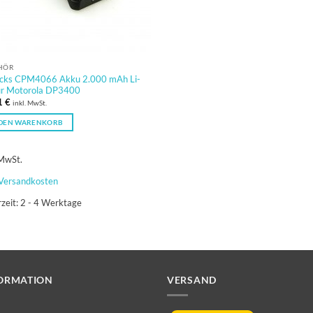
HÖR
cks CPM4066 Akku 2.000 mAh Li-
für Motorola DP3400
1
€
inkl. MwSt.
 DEN WARENKORB
 MwSt.
Versandkosten
rzeit:
2 - 4 Werktage
ORMATION
VERSAND