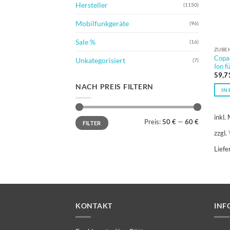
Hersteller
(1150)
Mobilfunkgeräte
(96)
Sale %
(16)
ZUBE
Copa
Unkategorisiert
(7)
Ion 
59,7
NACH PREIS FILTERN
IN
inkl.
Min.
Max.
Preis:
50 €
—
60 €
FILTER
Preis
Preis
zzgl.
Liefe
KONTAKT
INF