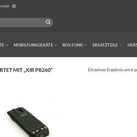
ntakt
TE
MOBILFUNKGERÄTE
BOS-FUNK
ERSATZTEILE
HER
ET MIT „XIR P8260“
Einzelnes Ergebnis wird a