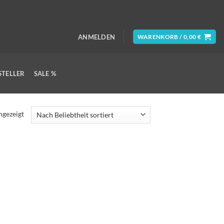
ANMELDEN
WARENKORB /
0,00
€
STELLER
SALE %
ngezeigt