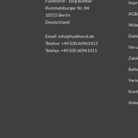
Funkhorst - Jörg Büttner
Impr
Rummelsburger Str. 84
AGB
10315 Berlin
Deutschland
Wide
Date
Email:
info@funkhorst.de
Telefon:
+49 030 60961413
Vers
Telefax: +49 030 60961411
Zahl
Batt
Vert
Kont
Anka