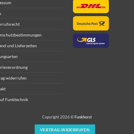
essum
s
rrufsrecht
nschutzbestimmungen
and und Lieferzeiten
ungsarten
erieverordnung
rag widerrufen
akt
uf Funktechnik
Copyright 2026 ©
Funkhorst
VERTRAG WIDERRUFEN