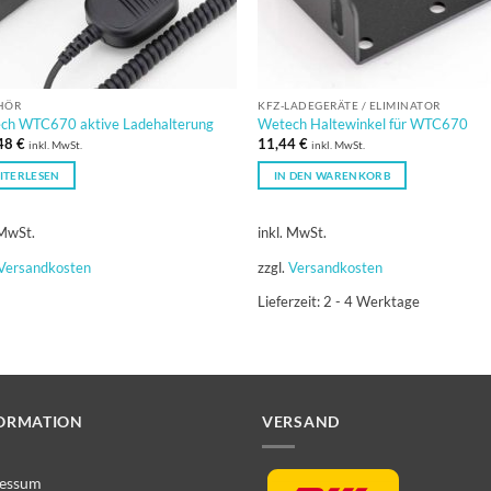
HÖR
KFZ-LADEGERÄT​​E / ELIMINATOR
ch WTC670 aktive Ladehalterung
Wetech Haltewinkel für WTC670
48
€
11,44
€
inkl. MwSt.
inkl. MwSt.
ITERLESEN
IN DEN WARENKORB
 MwSt.
inkl. MwSt.
Versandkosten
zzgl.
Versandkosten
Lieferzeit:
2 - 4 Werktage
ORMATION
VERSAND
essum