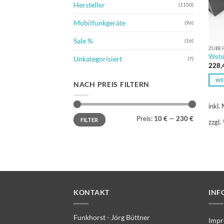
Hersteller
(1150)
Mobilfunkgeräte
(96)
Sale %
(16)
ZUBE
Wete
Unkategorisiert
(7)
228,
WE
NACH PREIS FILTERN
inkl.
Min.
Max.
Preis:
10 €
—
230 €
FILTER
Preis
Preis
zzgl.
KONTAKT
INF
Funkhorst - Jörg Büttner
Impr