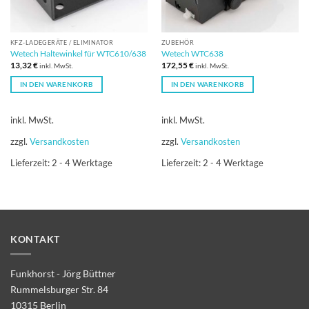
KFZ-LADEGERÄT​​E / ELIMINATOR
ZUBEHÖR
Wetech Haltewinkel für WTC610/638
Wetech WTC638
13,32
€
172,55
€
inkl. MwSt.
inkl. MwSt.
IN DEN WARENKORB
IN DEN WARENKORB
inkl. MwSt.
inkl. MwSt.
zzgl.
Versandkosten
zzgl.
Versandkosten
Lieferzeit:
2 - 4 Werktage
Lieferzeit:
2 - 4 Werktage
KONTAKT
Funkhorst - Jörg Büttner
Rummelsburger Str. 84
10315 Berlin