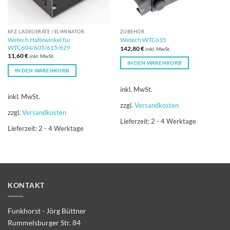
KFZ-LADEGERÄT​​E / ELIMINATOR
ZUBEHÖR
Wetech Haltewinkel für
Wetech WTC615
WTC604/605/615/629
142,80
€
inkl. MwSt.
11,60
€
inkl. MwSt.
IN DEN WARENKORB
IN DEN WARENKORB
inkl. MwSt.
inkl. MwSt.
zzgl.
Versandkosten
zzgl.
Versandkosten
Lieferzeit:
2 - 4 Werktage
Lieferzeit:
2 - 4 Werktage
KONTAKT
Funkhorst - Jörg Büttner
Rummelsburger Str. 84