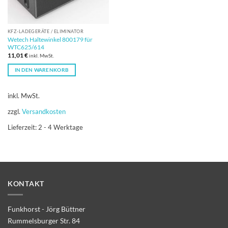
KFZ-LADEGERÄT​​E / ELIMINATOR
Wetech Haltewinkel 800179 für
WTC625/614
11,01
€
inkl. MwSt.
IN DEN WARENKORB
inkl. MwSt.
zzgl.
Versandkosten
Lieferzeit:
2 - 4 Werktage
KONTAKT
Funkhorst - Jörg Büttner
Rummelsburger Str. 84