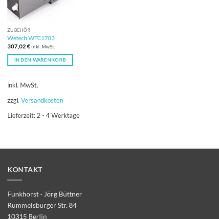
ZUBEHÖR
Wetech WTC1703
307,02
€
inkl. MwSt.
IN DEN WARENKORB
inkl. MwSt.
zzgl.
Versandkosten
Lieferzeit:
2 - 4 Werktage
KONTAKT
Funkhorst - Jörg Büttner
Rummelsburger Str. 84
10315 Berlin