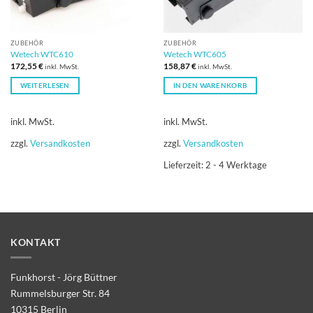
ZUBEHÖR
ZUBEHÖR
Wetech WTC610
Wetech WTC605
172,55
€
158,87
€
inkl. MwSt.
inkl. MwSt.
WEITERLESEN
IN DEN WARENKORB
inkl. MwSt.
inkl. MwSt.
zzgl.
Versandkosten
zzgl.
Versandkosten
Lieferzeit:
2 - 4 Werktage
KONTAKT
Funkhorst - Jörg Büttner
Rummelsburger Str. 84
10315 Berlin