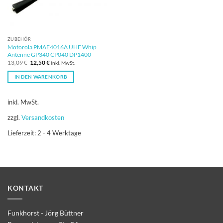
ZUBEHÖR
Motorola PMAE4016A UHF Whip
Antenne GP340 CP040 DP1400
Ursprünglicher
Aktueller
13,09
€
12,50
€
inkl. MwSt.
Preis
Preis
war:
ist:
IN DEN WARENKORB
13,09 €
12,50 €.
inkl. MwSt.
zzgl.
Versandkosten
Lieferzeit:
2 - 4 Werktage
KONTAKT
Funkhorst - Jörg Büttner