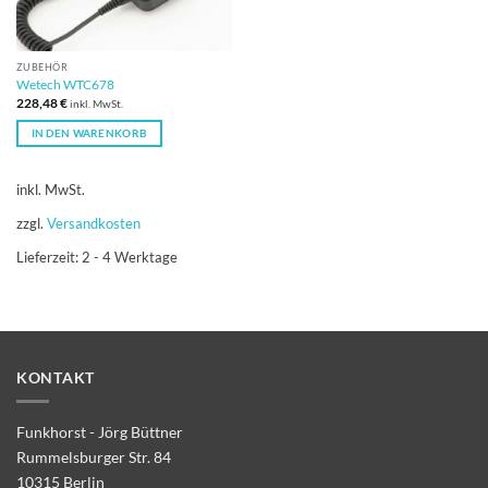
ZUBEHÖR
Wetech WTC678
228,48
€
inkl. MwSt.
IN DEN WARENKORB
inkl. MwSt.
zzgl.
Versandkosten
Lieferzeit:
2 - 4 Werktage
KONTAKT
Funkhorst - Jörg Büttner
Rummelsburger Str. 84
10315 Berlin