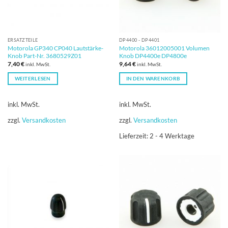
ERSATZTEILE
DP4400 - DP4401
Motorola GP340 CP040 Lautstärke-
Motorola 36012005001 Volumen
Knob Part-Nr. 3680529Z01
Knob DP4400e DP4800e
7,40
€
9,64
€
inkl. MwSt.
inkl. MwSt.
WEITERLESEN
IN DEN WARENKORB
inkl. MwSt.
inkl. MwSt.
zzgl.
Versandkosten
zzgl.
Versandkosten
Lieferzeit:
2 - 4 Werktage