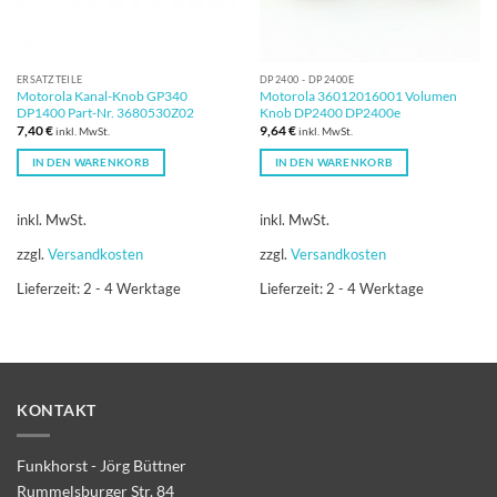
ERSATZTEILE
DP2400 - DP2400E
Motorola Kanal-Knob GP340
Motorola 36012016001 Volumen
DP1400 Part-Nr. 3680530Z02
Knob DP2400 DP2400e
7,40
€
9,64
€
inkl. MwSt.
inkl. MwSt.
IN DEN WARENKORB
IN DEN WARENKORB
inkl. MwSt.
inkl. MwSt.
zzgl.
Versandkosten
zzgl.
Versandkosten
Lieferzeit:
2 - 4 Werktage
Lieferzeit:
2 - 4 Werktage
KONTAKT
Funkhorst - Jörg Büttner
Rummelsburger Str. 84