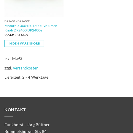
DP2400 - DP2400E
Motorola 36012016001 Volumen
Knob DP2400 DP2400e
9,64
€
inkl. MwSt.
IN DEN WARENKORB
inkl. MwSt.
zzgl.
Versandkosten
Lieferzeit:
2 - 4 Werktage
KONTAKT
Funkhorst - Jörg Büttner
Rummelsburger Str. 84