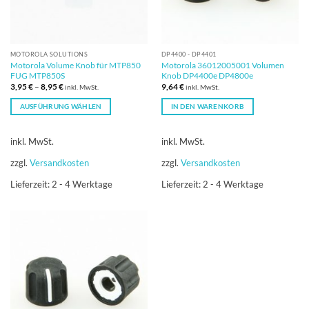
MOTOROLA SOLUTIONS
DP4400 - DP4401
Motorola Volume Knob für MTP850
Motorola 36012005001 Volumen
FUG MTP850S
Knob DP4400e DP4800e
3,95
€
–
8,95
€
9,64
€
inkl. MwSt.
inkl. MwSt.
AUSFÜHRUNG WÄHLEN
IN DEN WARENKORB
Dieses
Produkt
inkl. MwSt.
inkl. MwSt.
weist
mehrere
zzgl.
Versandkosten
zzgl.
Versandkosten
Varianten
Lieferzeit:
2 - 4 Werktage
Lieferzeit:
2 - 4 Werktage
auf.
Die
Optionen
können
auf
der
Produktseite
gewählt
werden