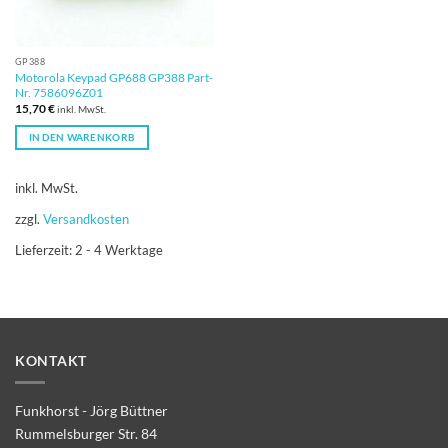
GP388
Motorola Keypad GP688 GP388 Part-
Nr. 7586096Z01
15,70
€
inkl. MwSt.
IN DEN WARENKORB
inkl. MwSt.
zzgl.
Versandkosten
Lieferzeit:
2 - 4 Werktage
KONTAKT
Funkhorst - Jörg Büttner
Rummelsburger Str. 84