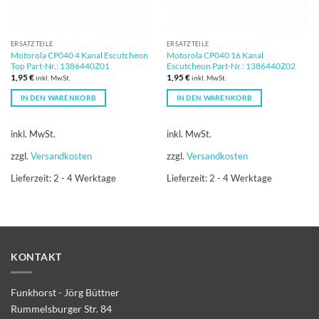
ERSATZTEILE
ERSATZTEILE
Motorola CP040 4 Kanal Escutcheon
Motorola CP040 16 Kanal
Top Part-Nr.: 1386440Z01
Escutcheon Part-Nr.: 1386440Z02
1,95
€
1,95
€
inkl. MwSt.
inkl. MwSt.
IN DEN WARENKORB
IN DEN WARENKORB
inkl. MwSt.
inkl. MwSt.
zzgl.
Versandkosten
zzgl.
Versandkosten
Lieferzeit:
2 - 4 Werktage
Lieferzeit:
2 - 4 Werktage
KONTAKT
Funkhorst - Jörg Büttner
Rummelsburger Str. 84