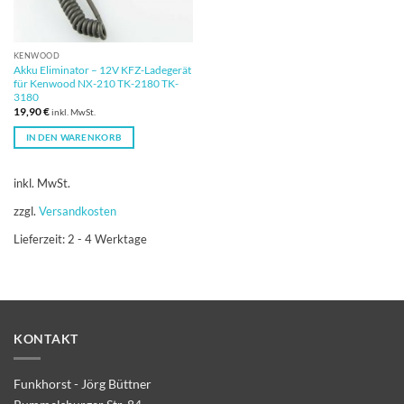
KENWOOD
Akku Eliminator – 12V KFZ-Ladegerät
für Kenwood NX-210 TK-2180 TK-
3180
19,90
€
inkl. MwSt.
IN DEN WARENKORB
inkl. MwSt.
zzgl.
Versandkosten
Lieferzeit:
2 - 4 Werktage
KONTAKT
Funkhorst - Jörg Büttner