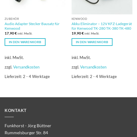
ZUBEHÖR
KENWOOD
Audio Adapter Stecker Bausatz für
Akku Eliminator – 12V KFZ-Ladegerät
Kenwood
für Kenwood TK-280 TK-380 TK-480
17,90
€
19,90
€
inkl. MwSt.
inkl. MwSt.
IN DEN WARENKORB
IN DEN WARENKORB
inkl. MwSt.
inkl. MwSt.
zzgl.
Versandkosten
zzgl.
Versandkosten
Lieferzeit:
2 - 4 Werktage
Lieferzeit:
2 - 4 Werktage
KONTAKT
Funkhorst - Jörg Büttner
Rummelsburger Str. 84