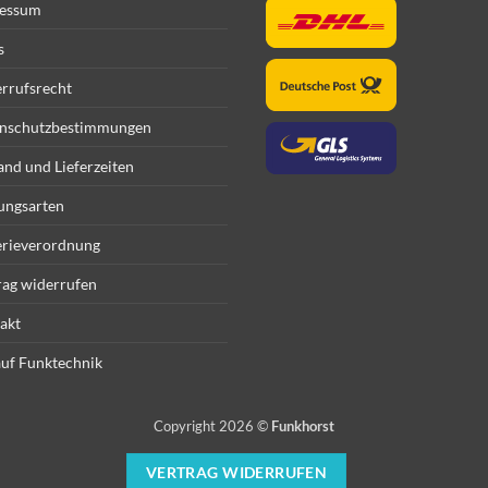
essum
s
rrufsrecht
nschutzbestimmungen
and und Lieferzeiten
ungsarten
erieverordnung
rag widerrufen
akt
uf Funktechnik
Copyright 2026 ©
Funkhorst
VERTRAG WIDERRUFEN