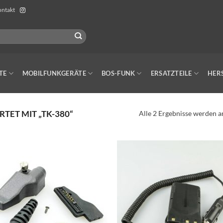
ntakt
TE
MOBILFUNKGERÄTE
BOS-FUNK
ERSATZTEILE
HER
ET MIT „TK-380“
Alle 2 Ergebnisse werden a