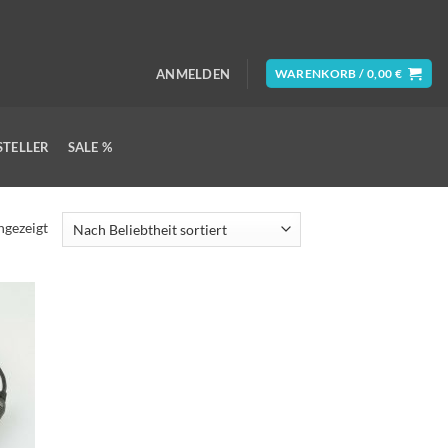
ANMELDEN
WARENKORB /
0,00
€
STELLER
SALE %
Nach
ngezeigt
Beliebtheit
sortiert