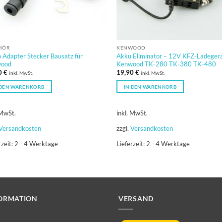
HÖR
KENWOOD
 Adapter Stecker Bausatz für
Akku Eliminator – 12V KFZ-Ladegerä
ood
Kenwood TK-280 TK-380 TK-480
0
€
19,90
€
inkl. MwSt.
inkl. MwSt.
 DEN WARENKORB
IN DEN WARENKORB
 MwSt.
inkl. MwSt.
Versandkosten
zzgl.
Versandkosten
rzeit:
2 - 4 Werktage
Lieferzeit:
2 - 4 Werktage
ORMATION
VERSAND