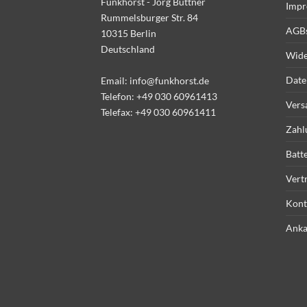
Funkhorst - Jörg Büttner
Impr
Rummelsburger Str. 84
AGB
10315 Berlin
Deutschland
Wide
Date
Email:
info@funkhorst.de
Telefon:
+49 030 60961413
Vers
Telefax: +49 030 60961411
Zahl
Batt
Vert
Kont
Anka