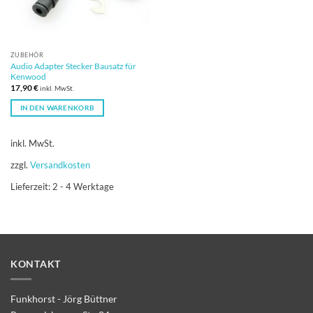
ZUBEHÖR
Audio Adapter Stecker Bausatz für
Kenwood
17,90
€
inkl. MwSt.
IN DEN WARENKORB
inkl. MwSt.
zzgl.
Versandkosten
Lieferzeit:
2 - 4 Werktage
KONTAKT
Funkhorst - Jörg Büttner