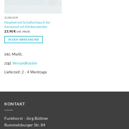
ZUBEHÖR
Headset mit Schallschlauch für
Kenwood mit Klinkenstecker
23,90
€
inkl. MwSt.
IN DEN WARENKORB
inkl. MwSt.
zzgl.
Versandkosten
Lieferzeit:
2 - 4 Werktage
KONTAKT
Funkhorst - Jörg Büttner
Rummelsburger Str. 84