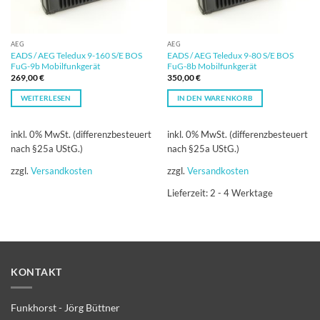
AEG
AEG
EADS / AEG Teledux 9-160 S/E BOS
EADS / AEG Teledux 9-80 S/E BOS
FuG-9b Mobilfunkgerät
FuG-8b Mobilfunkgerät
269,00
€
350,00
€
WEITERLESEN
IN DEN WARENKORB
inkl. 0% MwSt. (differenzbesteuert
inkl. 0% MwSt. (differenzbesteuert
nach §25a UStG.)
nach §25a UStG.)
zzgl.
Versandkosten
zzgl.
Versandkosten
Lieferzeit:
2 - 4 Werktage
KONTAKT
Funkhorst - Jörg Büttner