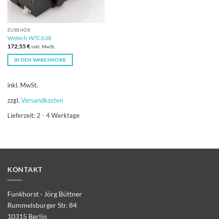
ZUBEHÖR
Wetech WTC638
172,55
€
inkl. MwSt.
IN DEN WARENKORB
inkl. MwSt.
zzgl.
Versandkosten
Lieferzeit:
2 - 4 Werktage
KONTAKT
Funkhorst - Jörg Büttner
Rummelsburger Str. 84
10315 Berlin