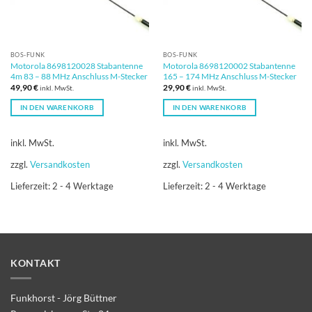
BOS-FUNK
BOS-FUNK
Motorola 8698120028 Stabantenne
Motorola 8698120002 Stabantenne
4m 83 – 88 MHz Anschluss M-Stecker
165 – 174 MHz Anschluss M-Stecker
49,90
€
29,90
€
inkl. MwSt.
inkl. MwSt.
IN DEN WARENKORB
IN DEN WARENKORB
inkl. MwSt.
inkl. MwSt.
zzgl.
Versandkosten
zzgl.
Versandkosten
Lieferzeit:
2 - 4 Werktage
Lieferzeit:
2 - 4 Werktage
KONTAKT
Funkhorst - Jörg Büttner