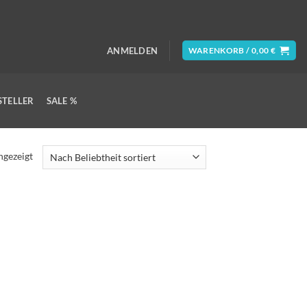
ANMELDEN
WARENKORB /
0,00
€
STELLER
SALE %
ngezeigt