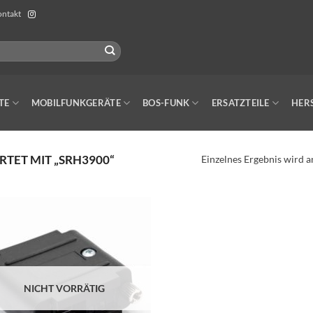
ntakt
TE
MOBILFUNKGERÄTE
BOS-FUNK
ERSATZTEILE
HER
ET MIT „SRH3900“
Einzelnes Ergebnis wird a
NICHT VORRÄTIG