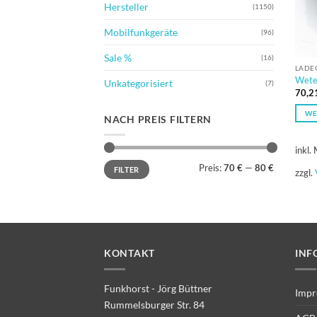
Hersteller
(1150)
Mobilfunkgeräte
(96)
Sale %
(16)
LADEG
Wete
Unkategorisiert
(7)
70,2
WE
NACH PREIS FILTERN
inkl.
Min.
Max.
Preis:
70 €
—
80 €
FILTER
Preis
Preis
zzgl.
KONTAKT
INF
Funkhorst - Jörg Büttner
Impr
Rummelsburger Str. 84