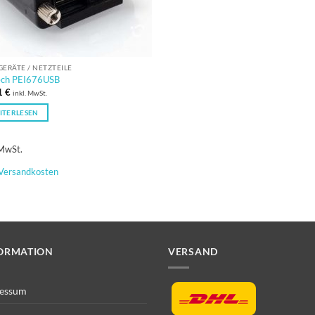
ERÄTE / NETZTEILE
ch PEI676USB
1
€
inkl. MwSt.
ITERLESEN
 MwSt.
Versandkosten
ORMATION
VERSAND
essum