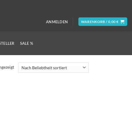
ANMELDEN
WARENKORB /
0,00
€
STELLER
SALE %
ngezeigt