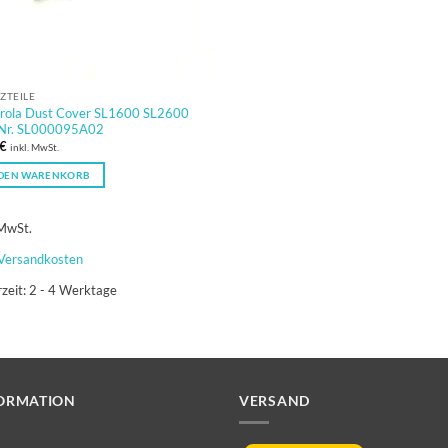
ZTEILE
rola Dust Cover SL1600 SL2600
.Nr. SL000095A02
€
inkl. MwSt.
 DEN WARENKORB
 MwSt.
Versandkosten
rzeit:
2 - 4 Werktage
ORMATION
VERSAND