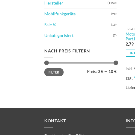
Hersteller
(1150)
Mobilfunkgeräte
(96)
Sale %
(16)
ERSAT
Moto
Unkategorisiert
(7)
Part
2,79
NACH PREIS FILTERN
IN
inkl.
Min.
Max.
Preis:
0 €
—
10 €
FILTER
Preis
Preis
zzgl.
Liefe
KONTAKT
INF