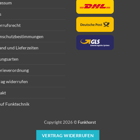
essum
s
rrufsrecht
nschutzbestimmungen
and und Lieferzeiten
ungsarten
erieverordnung
rag widerrufen
akt
uf Funktechnik
Copyright 2026 ©
Funkhorst
VERTRAG WIDERRUFEN