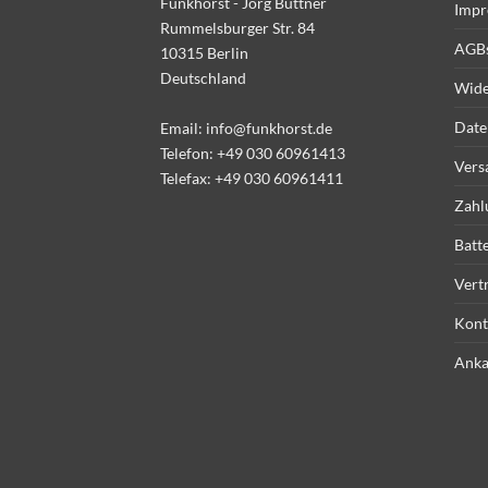
Funkhorst - Jörg Büttner
Impr
Rummelsburger Str. 84
AGB
10315 Berlin
Deutschland
Wide
Date
Email:
info@funkhorst.de
Telefon:
+49 030 60961413
Vers
Telefax: +49 030 60961411
Zahl
Batt
Vert
Kont
Anka