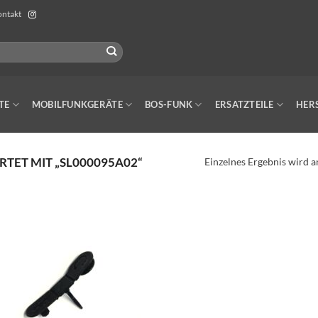
ntakt
TE
MOBILFUNKGERÄTE
BOS-FUNK
ERSATZTEILE
HER
ET MIT „SL000095A02“
Einzelnes Ergebnis wird a