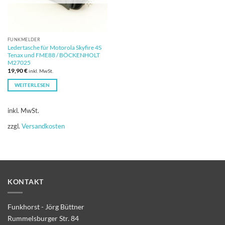
FUNKMELDER
Ledertasche für Motorola Skyfire 4S
Tenax und FME88 / BÖCKENHOLT
M27025
19,90
€
inkl. MwSt.
WEITERLESEN
inkl. MwSt.
zzgl.
Versandkosten
KONTAKT
Funkhorst - Jörg Büttner
Rummelsburger Str. 84