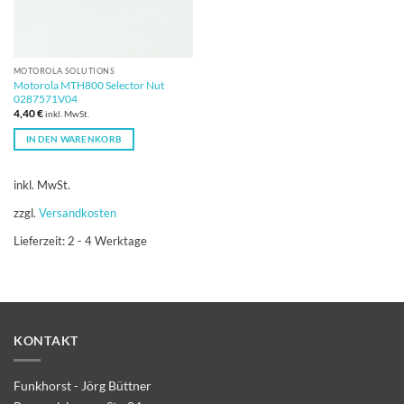
MOTOROLA SOLUTIONS
Motorola MTH800 Selector Nut
0287571V04
4,40
€
inkl. MwSt.
IN DEN WARENKORB
inkl. MwSt.
zzgl.
Versandkosten
Lieferzeit:
2 - 4 Werktage
KONTAKT
Funkhorst - Jörg Büttner