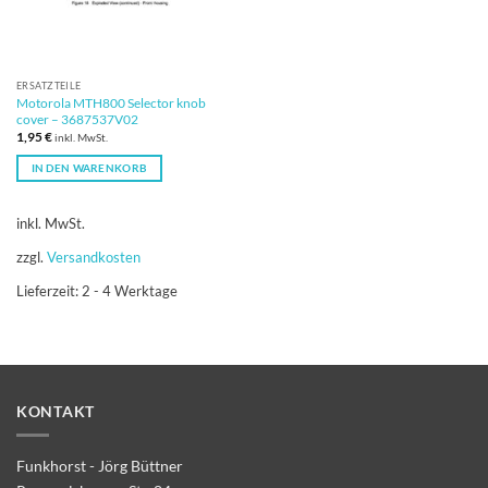
ERSATZTEILE
Motorola MTH800 Selector knob
cover – 3687537V02
1,95
€
inkl. MwSt.
IN DEN WARENKORB
inkl. MwSt.
zzgl.
Versandkosten
Lieferzeit:
2 - 4 Werktage
KONTAKT
Funkhorst - Jörg Büttner