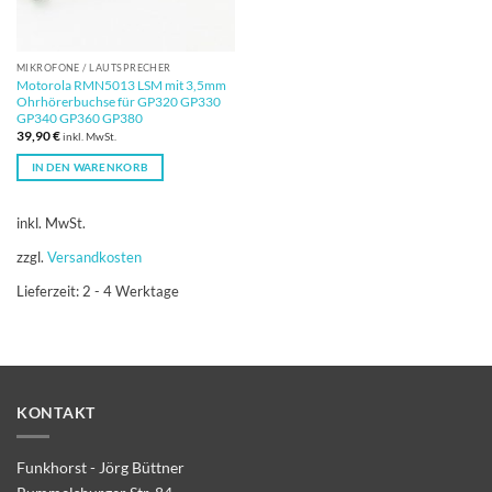
MIKROFONE / LAUTSPRECHER
Motorola RMN5013 LSM mit 3,5mm
Ohrhörerbuchse für GP320 GP330
GP340 GP360 GP380
39,90
€
inkl. MwSt.
IN DEN WARENKORB
inkl. MwSt.
zzgl.
Versandkosten
Lieferzeit:
2 - 4 Werktage
KONTAKT
Funkhorst - Jörg Büttner