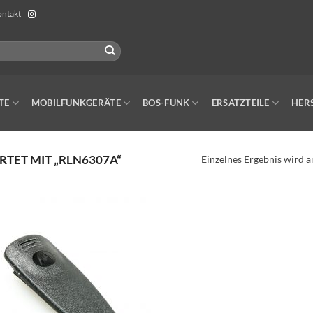
ntakt
TE
MOBILFUNKGERÄTE
BOS-FUNK
ERSATZTEILE
HER
ET MIT „RLN6307A“
Einzelnes Ergebnis wird a