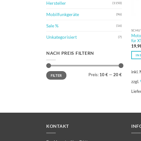
Hersteller
(1150)
Mobilfunkgeräte
(96)
Sale %
(16)
SCHUT
Moto
Unkategorisiert
(7)
für X
19,9
NACH PREIS FILTERN
IN
inkl.
Min.
Max.
Preis:
10 €
—
20 €
FILTER
Preis
Preis
zzgl.
Liefe
KONTAKT
INF