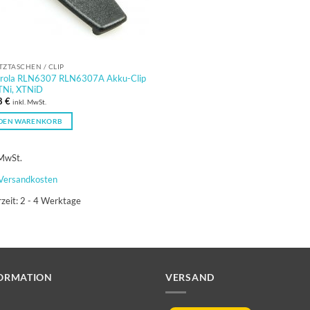
ZTASCHEN / CLIP
rola RLN6307 RLN6307A Akku-Clip
TNi, XTNiD
8
€
inkl. MwSt.
 DEN WARENKORB
 MwSt.
Versandkosten
rzeit:
2 - 4 Werktage
ORMATION
VERSAND