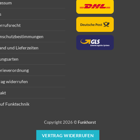
essum
s
rrufsrecht
nschutzbestimmungen
and und Lieferzeiten
ungsarten
erieverordnung
rag widerrufen
akt
uf Funktechnik
Copyright 2026 ©
Funkhorst
VERTRAG WIDERRUFEN