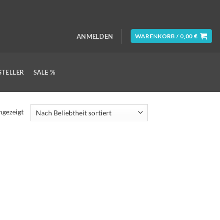
ANMELDEN
WARENKORB /
0,00
€
STELLER
SALE %
ngezeigt