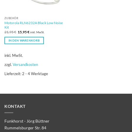
ZUBEHÖR
Motorola RLN6232A Black Low Noise
Kit
Ursprünglicher
Aktueller
21,95
€
15,95
€
inkl. MwSt.
Preis
Preis
war:
ist:
IN DEN WARENKORB
21,95 €
15,95 €.
inkl. MwSt.
zzgl.
Versandkosten
Lieferzeit:
2 - 4 Werktage
KONTAKT
Funkhorst - Jörg Büttner
Rummelsburger Str. 84