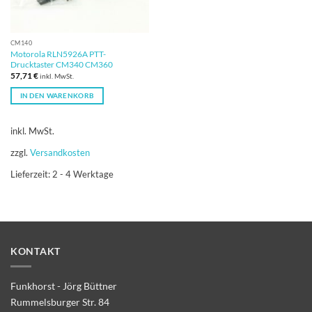
CM140
Motorola RLN5926A PTT-
Drucktaster CM340 CM360
57,71
€
inkl. MwSt.
IN DEN WARENKORB
inkl. MwSt.
zzgl.
Versandkosten
Lieferzeit:
2 - 4 Werktage
KONTAKT
Funkhorst - Jörg Büttner
Rummelsburger Str. 84