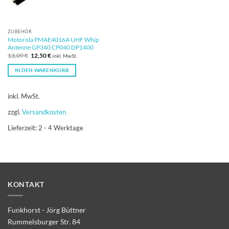
ZUBEHÖR
Motorola PMAE4016A UHF Whip
Antenne GP340 CP040 DP1400
Ursprünglicher
Aktueller
13,09
€
12,50
€
inkl. MwSt.
Preis
Preis
war:
ist:
IN DEN WARENKORB
13,09 €
12,50 €.
inkl. MwSt.
zzgl.
Versandkosten
Lieferzeit:
2 - 4 Werktage
KONTAKT
Funkhorst - Jörg Büttner
Rummelsburger Str. 84