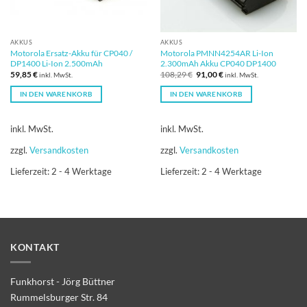
AKKUS
AKKUS
Motorola Ersatz-Akku für CP040 /
Motorola PMNN4254AR Li-Ion
DP1400 Li-Ion 2.500mAh
2.300mAh Akku CP040 DP1400
Ursprünglicher
Aktueller
59,85
€
108,29
€
91,00
€
inkl. MwSt.
inkl. MwSt.
Preis
Preis
war:
ist:
IN DEN WARENKORB
IN DEN WARENKORB
108,29 €
91,00 €.
inkl. MwSt.
inkl. MwSt.
zzgl.
Versandkosten
zzgl.
Versandkosten
Lieferzeit:
2 - 4 Werktage
Lieferzeit:
2 - 4 Werktage
KONTAKT
Funkhorst - Jörg Büttner
Rummelsburger Str. 84