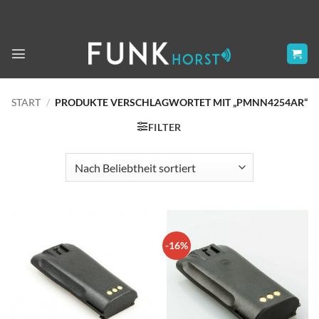
Zum
Inhalt
springen
START
/
PRODUKTE VERSCHLAGWORTET MIT „PMNN4254AR“
FILTER
-16%