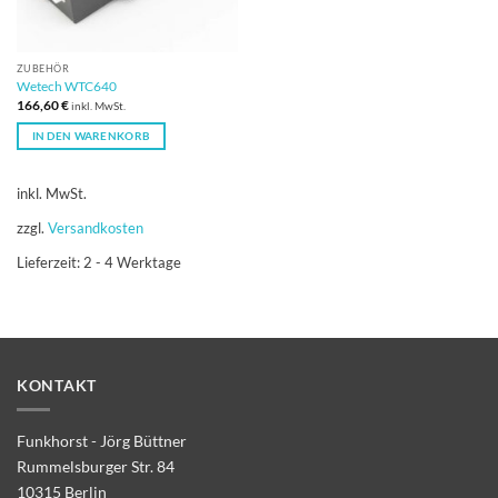
ZUBEHÖR
Wetech WTC640
166,60
€
inkl. MwSt.
IN DEN WARENKORB
inkl. MwSt.
zzgl.
Versandkosten
Lieferzeit:
2 - 4 Werktage
KONTAKT
Funkhorst - Jörg Büttner
Rummelsburger Str. 84
10315 Berlin