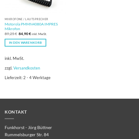
MIKROFONE / LAUTSPRECHER
Motorola PMMN4080A IMPRES
Mikrofon
Ursprünglicher
Aktueller
89,25
€
84,90
€
inkl. MwSt.
Preis
Preis
war:
ist:
IN DEN WARENKORB
89,25 €
84,90 €.
inkl. MwSt.
zzgl.
Versandkosten
Lieferzeit:
2 - 4 Werktage
KONTAKT
Funkhorst - Jörg Büttner
Rummelsburger Str. 84