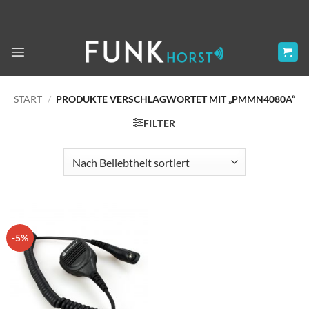
Zum
Inhalt
springen
START
/
PRODUKTE VERSCHLAGWORTET MIT „PMMN4080A“
FILTER
-5%