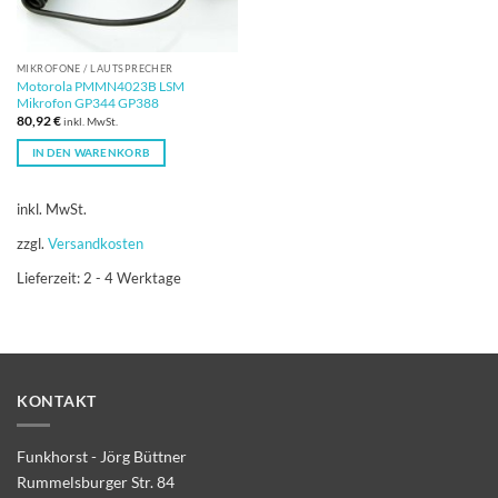
MIKROFONE / LAUTSPRECHER
Motorola PMMN4023B LSM
Mikrofon GP344 GP388
80,92
€
inkl. MwSt.
IN DEN WARENKORB
inkl. MwSt.
zzgl.
Versandkosten
Lieferzeit:
2 - 4 Werktage
KONTAKT
Funkhorst - Jörg Büttner
Rummelsburger Str. 84