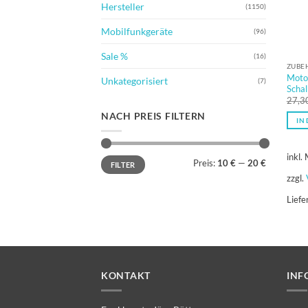
Hersteller
(1150)
Mobilfunkgeräte
(96)
Sale %
(16)
ZUBE
Moto
Unkategorisiert
(7)
Schal
27,3
NACH PREIS FILTERN
IN
inkl.
Min.
Max.
Preis:
10 €
—
20 €
FILTER
Preis
Preis
zzgl.
Liefe
KONTAKT
INF