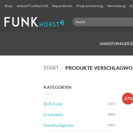
Zum
Shop
Ankauf Funktechnik
Reparaturen
Programmierung
Vermietung
Ko
Inhalt
springen
Suchen
nach:
HANDFUNKGERÄ
START
/
PRODUKTE VERSCHLAGWOR
KATEGORIEN
-27%
BOS-Funk
(131)
Ersatzteile
(382)
Handfunkgeräte
(765)