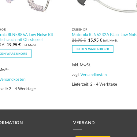
HÖR
ZUBEHÖR
rola RLN5886A Low Noise Kit
Motorola RLN6232A Black Low Nois
lschlauch mit Ohrstöpsel
Ursprünglicher
Aktueller
21,95
€
15,95
€
inkl. MwSt.
Preis
Preis
Ursprünglicher
Aktueller
0
€
19,95
€
inkl. MwSt.
war:
ist:
Preis
Preis
IN DEN WARENKORB
21,95 €
15,95 €.
war:
ist:
 DEN WARENKORB
27,30 €
19,95 €.
inkl. MwSt.
 MwSt.
zzgl.
Versandkosten
Versandkosten
Lieferzeit:
2 - 4 Werktage
rzeit:
2 - 4 Werktage
ORMATION
VERSAND