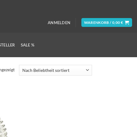
ANMELDEN
WARENKORB /
0,00
€
STELLER
SALE %
Nach
ngezeigt
Beliebtheit
sortiert