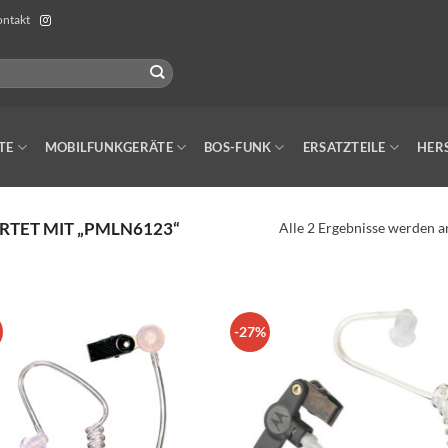
ntakt
TE
MOBILFUNKGERÄTE
BOS-FUNK
ERSATZTEILE
HER
TET MIT „PMLN6123“
Alle 2 Ergebnisse werden a
-27%