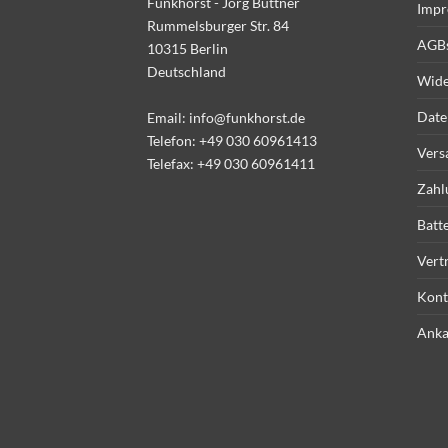
Funkhorst - Jörg Büttner
Impr
Rummelsburger Str. 84
AGB
10315 Berlin
Deutschland
Wide
Date
Email:
info@funkhorst.de
Telefon:
+49 030 60961413
Vers
Telefax: +49 030 60961411
Zahl
Batt
Vert
Kont
Anka