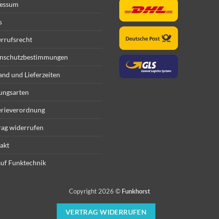
essum
s
rrufsrecht
nschutzbestimmungen
and und Lieferzeiten
ungsarten
erieverordnung
rag widerrufen
akt
uf Funktechnik
Copyright 2026 ©
Funkhorst
VERTRAG WIDERRUFEN