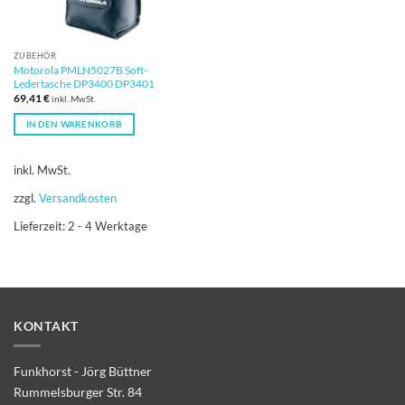
ZUBEHÖR
Motorola PMLN5027B Soft-
Ledertasche DP3400 DP3401
69,41
€
inkl. MwSt.
IN DEN WARENKORB
inkl. MwSt.
zzgl.
Versandkosten
Lieferzeit:
2 - 4 Werktage
KONTAKT
Funkhorst - Jörg Büttner
Rummelsburger Str. 84