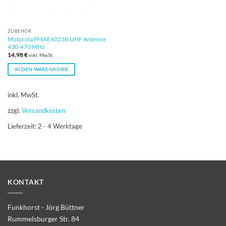
ZUBEHÖR
Motorola PMAE4023B UHF Antenne
430-470 MHz
14,98
€
inkl. MwSt.
IN DEN WARENKORB
inkl. MwSt.
zzgl.
Versandkosten
Lieferzeit:
2 - 4 Werktage
KONTAKT
Funkhorst - Jörg Büttner
Rummelsburger Str. 84