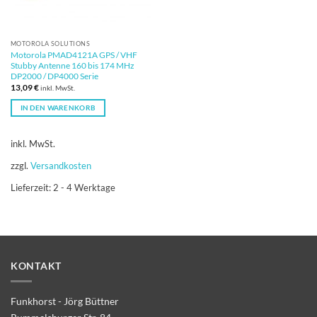
MOTOROLA SOLUTIONS
Motorola PMAD4121A GPS / VHF
Stubby Antenne 160 bis 174 MHz
DP2000 / DP4000 Serie
13,09
€
inkl. MwSt.
IN DEN WARENKORB
inkl. MwSt.
zzgl.
Versandkosten
Lieferzeit:
2 - 4 Werktage
KONTAKT
Funkhorst - Jörg Büttner