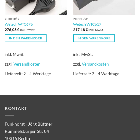
ZUBEHÖR
ZUBEHÖR
Wetech WTC676
Wetech WTC617
276,08
€
217,18
€
inkl. MwSt.
inkl. MwSt.
IN DEN WARENKORB
IN DEN WARENKORB
inkl. MwSt.
inkl. MwSt.
zzgl.
Versandkosten
zzgl.
Versandkosten
Lieferzeit:
2 - 4 Werktage
Lieferzeit:
2 - 4 Werktage
KONTAKT
Funkhorst - Jörg Büttner
Rummelsburger Str. 84
10315 Berlin