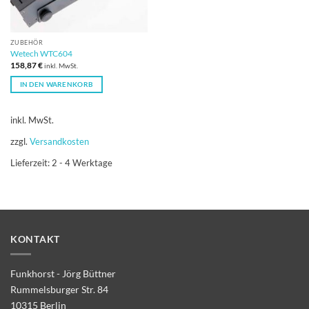
ZUBEHÖR
Wetech WTC604
158,87
€
inkl. MwSt.
IN DEN WARENKORB
inkl. MwSt.
zzgl.
Versandkosten
Lieferzeit:
2 - 4 Werktage
KONTAKT
Funkhorst - Jörg Büttner
Rummelsburger Str. 84
10315 Berlin