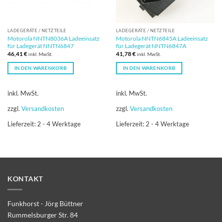
LADEGERÄTE / NETZTEILE
LADEGERÄTE / NETZTEILE
Motorola NNTN8036A Ladeeinsatz
Motorola NNTN6845A Ladeeinsatz
für Ladegerät NNTN6847
für Ladegerät NNTN6847A
46,41
€
41,78
€
inkl. MwSt.
inkl. MwSt.
IN DEN WARENKORB
IN DEN WARENKORB
inkl. MwSt.
inkl. MwSt.
zzgl.
Versandkosten
zzgl.
Versandkosten
Lieferzeit:
2 - 4 Werktage
Lieferzeit:
2 - 4 Werktage
KONTAKT
Funkhorst - Jörg Büttner
Rummelsburger Str. 84