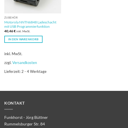
ZUBEHÖR
Motorola NNTN6848 Ladeschacht
mit USB Programmierfunktion
40,46
€
inkl. MwSt.
IN DEN WARENKORB
inkl. MwSt.
zzgl.
Versandkosten
Lieferzeit:
2 - 4 Werktage
KONTAKT
Funkhorst - Jörg Büttner
Rummelsburger Str. 84