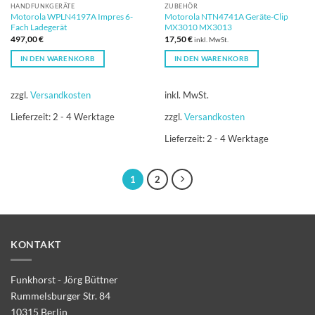
HANDFUNKGERÄTE
ZUBEHÖR
Motorola WPLN4197A Impres 6-
Motorola NTN4741A Geräte-Clip
Fach Ladegerät
MX3010 MX3013
497,00
€
17,50
€
inkl. MwSt.
IN DEN WARENKORB
IN DEN WARENKORB
zzgl.
Versandkosten
inkl. MwSt.
Lieferzeit:
2 - 4 Werktage
zzgl.
Versandkosten
Lieferzeit:
2 - 4 Werktage
1
2
KONTAKT
Funkhorst - Jörg Büttner
Rummelsburger Str. 84
10315 Berlin