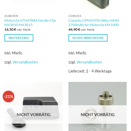
ZUBEHÖR
COPACKS
Motorola NTN4788A Geräte-Clip
Copacks CPM4595N Akku NiMH
MX3010 MX3013
2700mAh für Motorola MX1000
14,50
€
44,90
€
inkl. MwSt.
inkl. MwSt.
WEITERLESEN
IN DEN WARENKORB
inkl. MwSt.
inkl. MwSt.
zzgl.
Versandkosten
zzgl.
Versandkosten
Lieferzeit:
2 - 4 Werktage
-21%
NICHT VORRÄTIG
NICHT VORRÄTIG