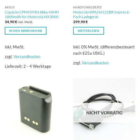
AKKUS
HANDFUNKGERÄTE
Copacks CPM4593N Akku NiMH
Motorola WPLN4121BR Impres 6-
1800mAh für Motorola MX3000
Fach Ladegerät
34,90
€
299,90
€
inkl. MwSt.
IN DEN WARENKORB
WEITERLESEN
inkl. MwSt.
inkl. 0% MwSt. (differenzbesteuert
nach §25a UStG.)
zzgl.
Versandkosten
zzgl.
Versandkosten
Lieferzeit:
2 - 4 Werktage
NICHT VORRÄTIG