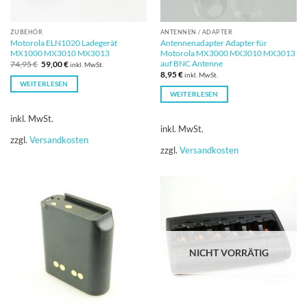
ZUBEHÖR
ANTENNEN / ADAPTER
Motorola ELN1020 Ladegerät
Antennenadapter Adapter für
MX1000 MX3010 MX3013
Motorola MX3000 MX3010 MX3013
auf BNC Antenne
Ursprünglicher
Aktueller
74,95
€
59,00
€
inkl. MwSt.
Preis
Preis
8,95
€
inkl. MwSt.
war:
ist:
WEITERLESEN
74,95 €
59,00 €.
WEITERLESEN
inkl. MwSt.
inkl. MwSt.
zzgl.
Versandkosten
zzgl.
Versandkosten
NICHT VORRÄTIG