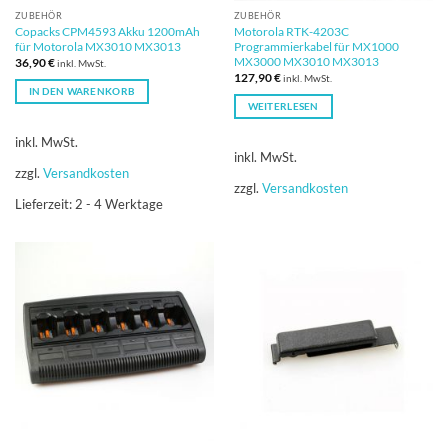
ZUBEHÖR
ZUBEHÖR
Copacks CPM4593 Akku 1200mAh
Motorola RTK-4203C
für Motorola MX3010 MX3013
Programmierkabel für MX1000
MX3000 MX3010 MX3013
36,90
€
inkl. MwSt.
127,90
€
inkl. MwSt.
IN DEN WARENKORB
WEITERLESEN
inkl. MwSt.
inkl. MwSt.
zzgl.
Versandkosten
zzgl.
Versandkosten
Lieferzeit:
2 - 4 Werktage