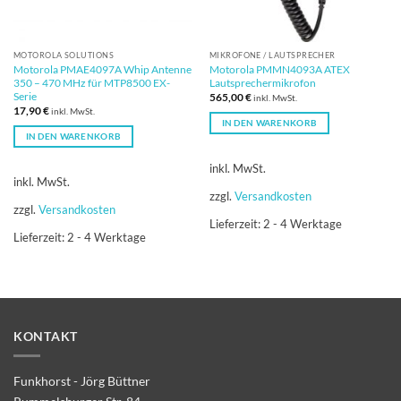
MOTOROLA SOLUTIONS
MIKROFONE / LAUTSPRECHER
Motorola PMAE4097A Whip Antenne
Motorola PMMN4093A ATEX
350 – 470 MHz für MTP8500 EX-
Lautsprechermikrofon
Serie
565,00
€
inkl. MwSt.
17,90
€
inkl. MwSt.
IN DEN WARENKORB
IN DEN WARENKORB
inkl. MwSt.
inkl. MwSt.
zzgl.
Versandkosten
zzgl.
Versandkosten
Lieferzeit:
2 - 4 Werktage
Lieferzeit:
2 - 4 Werktage
KONTAKT
Funkhorst - Jörg Büttner