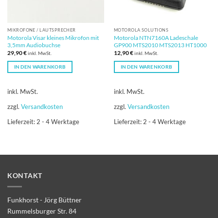
MIKROFONE / LAUTSPRECHER
MOTOROLA SOLUTIONS
Motorola Visar kleines Mikrofon mit
Motorola NTN7160A Ladeschale
3,5mm Audiobuchse
GP900 MTS2010 MTS2013 HT1000
29,90
€
12,90
€
inkl. MwSt.
inkl. MwSt.
IN DEN WARENKORB
IN DEN WARENKORB
inkl. MwSt.
inkl. MwSt.
zzgl.
Versandkosten
zzgl.
Versandkosten
Lieferzeit:
2 - 4 Werktage
Lieferzeit:
2 - 4 Werktage
KONTAKT
Funkhorst - Jörg Büttner
Rummelsburger Str. 84