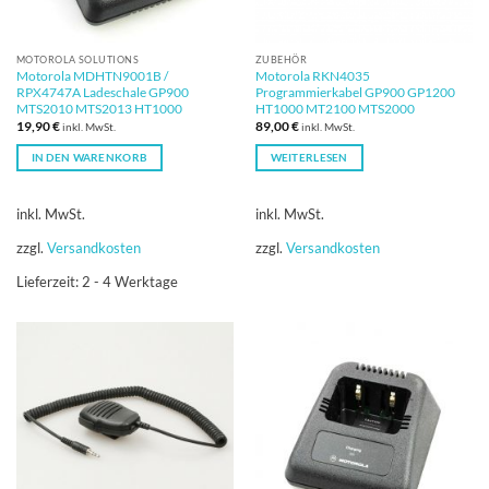
MOTOROLA SOLUTIONS
ZUBEHÖR
Motorola MDHTN9001B /
Motorola RKN4035
RPX4747A Ladeschale GP900
Programmierkabel GP900 GP1200
MTS2010 MTS2013 HT1000
HT1000 MT2100 MTS2000
19,90
€
89,00
€
inkl. MwSt.
inkl. MwSt.
IN DEN WARENKORB
WEITERLESEN
inkl. MwSt.
inkl. MwSt.
zzgl.
Versandkosten
zzgl.
Versandkosten
Lieferzeit:
2 - 4 Werktage